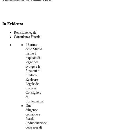
In
Evidenza
Revisione legale
Consulenza Fiscale
I Partner
dello Studio
hanno i
requisiti di
legge per
svolgere le
funzioni di
Sindaco,
Revisore
Legale dei
Conti o
Consigliere
di
Sorveglianza.
Due
diligence
contabile e
fiscale
(individuazione
delle aree di