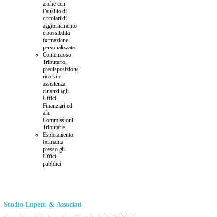
anche con
l’ausilio di
circolari di
aggiornamento
e possibilità
formazione
personalizzata.
Contenzioso
Tributario,
predisposizione
ricorsi e
assistenza
dinanzi agli
Uffici
Finanziari ed
alle
Commissioni
Tributarie.
Espletamento
formalità
presso gli
Uffici
pubblici
Studio Lupetti & Associati