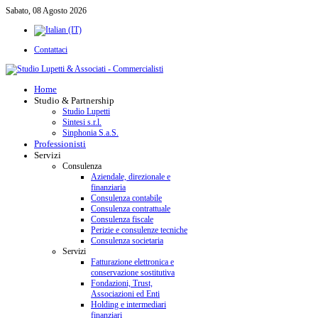
Sabato, 08 Agosto 2026
Contattaci
Home
Studio & Partnership
Studio Lupetti
Sintesi s.r.l.
Sinphonia S.a.S.
Professionisti
Servizi
Consulenza
Aziendale, direzionale e
finanziaria
Consulenza contabile
Consulenza contrattuale
Consulenza fiscale
Perizie e consulenze tecniche
Consulenza societaria
Servizi
Fatturazione elettronica e
conservazione sostitutiva
Fondazioni, Trust,
Associazioni ed Enti
Holding e intermediari
finanziari