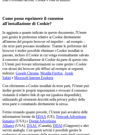
Dati Personali raccolti: Cookie e Dati di utilizzo.
Come posso esprimere il consenso
all'installazione di Cookie?
In aggiunta a quanto indicato in questo documento, l'Utente
può gestire le preferenze relative ai Cookie direttamente
all'interno del proprio browser ed impedire – ad esempio –
che terze parti possano installarne. Tramite le preferenze del
browser è inoltre possibile eliminare i Cookie installati in
passato, incluso il Cookie in cui venga eventualmente salvato
il consenso all'installazione di Cookie da parte di questo sito.
L'Utente può trovare informazioni su come gestire i Cookie
con alcuni dei browser più diffusi ad esempio ai seguenti
indirizzi:
Google Chrome
,
Mozilla Firefox
,
Apple
Safari
e
Microsoft Internet Explorer
.
Con riferimento a Cookie installati da terze parti, l'Utente può
inoltre gestire le proprie impostazioni e revocare il consenso
visitando il relativo link di opt out (qualora disponibile),
utilizzando gli strumenti descritti nella privacy policy della
terza parte o contattando direttamente la stessa.
Fermo restando quanto precede, l’Utente può avvalersi delle
informazioni fornite da
EDAA
(UE),
Network Advertising
Initiative
(USA) e
Digital Advertising
Alliance
(USA),
DAAC
(Canada),
DDAI
(Giappone) o altri
servizi analoghi. Con questi servizi è possibile gestire le
preferenze di tracciamento della maggior parte degli strumenti