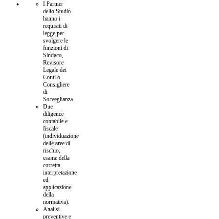
I Partner
dello Studio
hanno i
requisiti di
legge per
svolgere le
funzioni di
Sindaco,
Revisore
Legale dei
Conti o
Consigliere
di
Sorveglianza.
Due
diligence
contabile e
fiscale
(individuazione
delle aree di
rischio,
esame della
corretta
interpretazione
ed
applicazione
della
normativa).
Analisi
preventive e