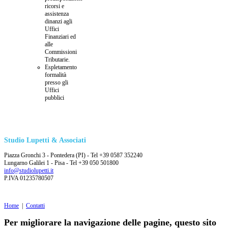
ricorsi e
assistenza
dinanzi agli
Uffici
Finanziari ed
alle
Commissioni
Tributarie.
Espletamento
formalità
presso gli
Uffici
pubblici
Studio Lupetti & Associati
Piazza Gronchi 3 - Pontedera (PI) - Tel +39 0587 352240
Lungarno Galilei 1 - Pisa - Tel +39 050 501800
info@studiolupetti.it
P.IVA 01235780507
Home
|
Contatti
Per migliorare la navigazione delle pagine, questo sito