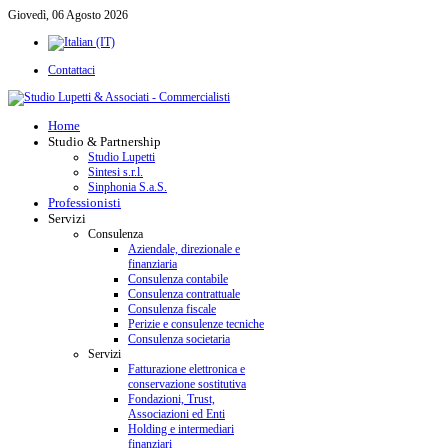
Giovedì, 06 Agosto 2026
Contattaci
Home
Studio & Partnership
Studio Lupetti
Sintesi s.r.l.
Sinphonia S.a.S.
Professionisti
Servizi
Consulenza
Aziendale, direzionale e
finanziaria
Consulenza contabile
Consulenza contrattuale
Consulenza fiscale
Perizie e consulenze tecniche
Consulenza societaria
Servizi
Fatturazione elettronica e
conservazione sostitutiva
Fondazioni, Trust,
Associazioni ed Enti
Holding e intermediari
finanziari