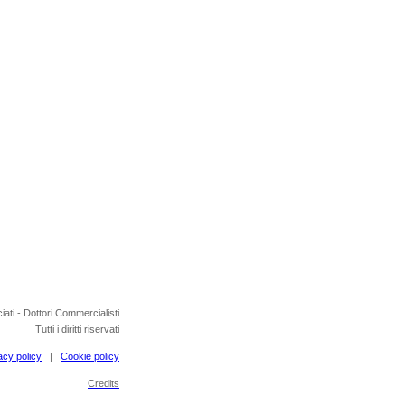
ati - Dottori Commercialisti
Tutti i diritti riservati
acy policy
|
Cookie policy
Credits