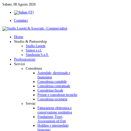
Sabato, 08 Agosto 2026
Contattaci
Home
Studio & Partnership
Studio Lupetti
Sintesi s.r.l.
Sinphonia S.a.S.
Professionisti
Servizi
Consulenza
Aziendale, direzionale e
finanziaria
Consulenza contabile
Consulenza contrattuale
Consulenza fiscale
Perizie e consulenze tecniche
Consulenza societaria
Servizi
Fatturazione elettronica e
conservazione sostitutiva
Fondazioni, Trust,
Associazioni ed Enti
Holding e intermediari
finanziari