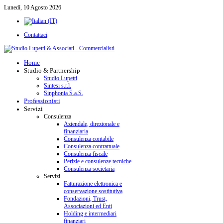
Lunedì, 10 Agosto 2026
Contattaci
Home
Studio & Partnership
Studio Lupetti
Sintesi s.r.l.
Sinphonia S.a.S.
Professionisti
Servizi
Consulenza
Aziendale, direzionale e
finanziaria
Consulenza contabile
Consulenza contrattuale
Consulenza fiscale
Perizie e consulenze tecniche
Consulenza societaria
Servizi
Fatturazione elettronica e
conservazione sostitutiva
Fondazioni, Trust,
Associazioni ed Enti
Holding e intermediari
finanziari