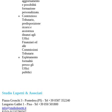
aggiornamento
e possibilità
formazione
personalizzata.
Contenzioso
Tributario,
predisposizione
ricorsi e
assistenza
dinanzi agli
Uffici
Finanziari ed
alle
Commissioni
Tributarie.
Espletamento
formalità
presso gli
Uffici
pubblici
Studio Lupetti & Associati
Piazza Gronchi 3 - Pontedera (PI) - Tel +39 0587 352240
Lungarno Galilei 1 - Pisa - Tel +39 050 501800
info@studiolupetti.it
P.IVA 01235780507