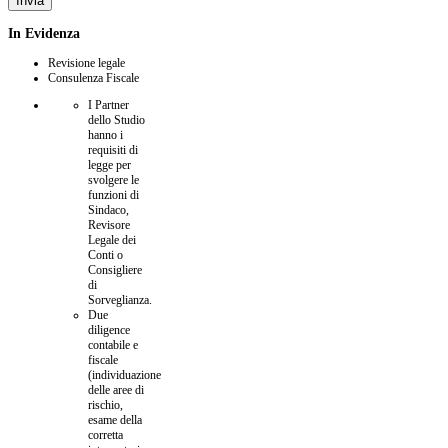
Invia
In
Evidenza
Revisione legale
Consulenza Fiscale
I Partner
dello Studio
hanno i
requisiti di
legge per
svolgere le
funzioni di
Sindaco,
Revisore
Legale dei
Conti o
Consigliere
di
Sorveglianza.
Due
diligence
contabile e
fiscale
(individuazione
delle aree di
rischio,
esame della
corretta