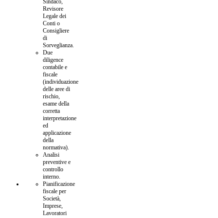
Sindaco,
Revisore
Legale dei
Conti o
Consigliere
di
Sorveglianza.
Due
diligence
contabile e
fiscale
(individuazione
delle aree di
rischio,
esame della
corretta
interpretazione
ed
applicazione
della
normativa).
Analisi
preventive e
controllo
interno.
Pianificazione
fiscale per
Società,
Imprese,
Lavoratori