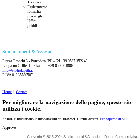
Tributarie.
Espletamento
formalità
presso gli
Uffici
pubblici
Studio Lupetti & Associati
Piazza Gronchi 3 - Pontedera (PI) - Tel +39 0587 352240
Lungarno Galilei 1 - Pisa - Tel +39 050 501800
info@studiolupetti.it
P.IVA 01235780507
Home
|
Contatti
Per migliorare la navigazione delle pagine, questo sito
utilizza i cookie.
Se non si modificano le impostazioni del browser, l'utente accetta.
Per saperne di piu'
Approvo
Copyright © 2013-2024 Studio Lupetti & Associati - Dottori Commercialisti