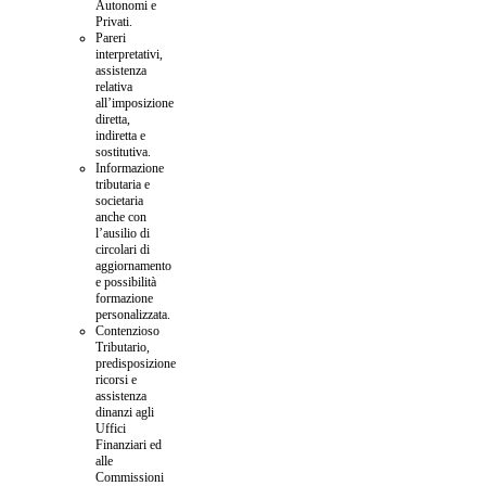
Autonomi e
Privati.
Pareri
interpretativi,
assistenza
relativa
all’imposizione
diretta,
indiretta e
sostitutiva.
Informazione
tributaria e
societaria
anche con
l’ausilio di
circolari di
aggiornamento
e possibilità
formazione
personalizzata.
Contenzioso
Tributario,
predisposizione
ricorsi e
assistenza
dinanzi agli
Uffici
Finanziari ed
alle
Commissioni