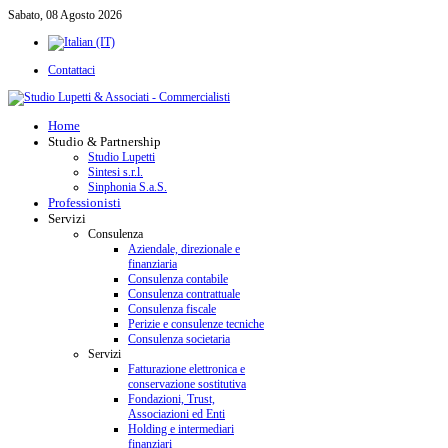
Sabato, 08 Agosto 2026
Contattaci
Home
Studio & Partnership
Studio Lupetti
Sintesi s.r.l.
Sinphonia S.a.S.
Professionisti
Servizi
Consulenza
Aziendale, direzionale e
finanziaria
Consulenza contabile
Consulenza contrattuale
Consulenza fiscale
Perizie e consulenze tecniche
Consulenza societaria
Servizi
Fatturazione elettronica e
conservazione sostitutiva
Fondazioni, Trust,
Associazioni ed Enti
Holding e intermediari
finanziari