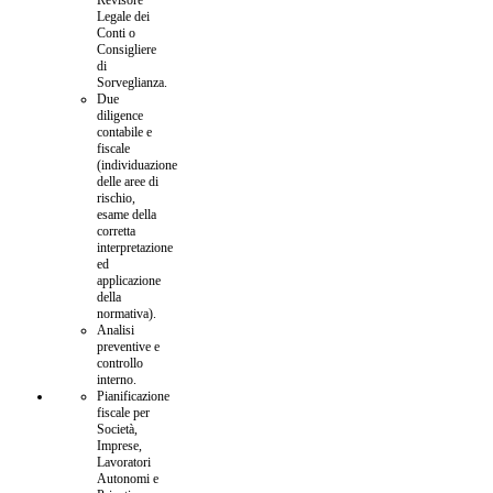
Legale dei
Conti o
Consigliere
di
Sorveglianza.
Due
diligence
contabile e
fiscale
(individuazione
delle aree di
rischio,
esame della
corretta
interpretazione
ed
applicazione
della
normativa).
Analisi
preventive e
controllo
interno.
Pianificazione
fiscale per
Società,
Imprese,
Lavoratori
Autonomi e