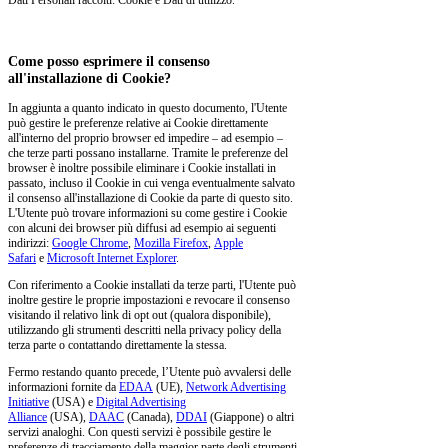
Dati Personali raccolti: Cookie e Dati di utilizzo.
Come posso esprimere il consenso
all'installazione di Cookie?
In aggiunta a quanto indicato in questo documento, l'Utente
può gestire le preferenze relative ai Cookie direttamente
all'interno del proprio browser ed impedire – ad esempio –
che terze parti possano installarne. Tramite le preferenze del
browser è inoltre possibile eliminare i Cookie installati in
passato, incluso il Cookie in cui venga eventualmente salvato
il consenso all'installazione di Cookie da parte di questo sito.
L'Utente può trovare informazioni su come gestire i Cookie
con alcuni dei browser più diffusi ad esempio ai seguenti
indirizzi:
Google Chrome
,
Mozilla Firefox
,
Apple
Safari
e
Microsoft Internet Explorer
.
Con riferimento a Cookie installati da terze parti, l'Utente può
inoltre gestire le proprie impostazioni e revocare il consenso
visitando il relativo link di opt out (qualora disponibile),
utilizzando gli strumenti descritti nella privacy policy della
terza parte o contattando direttamente la stessa.
Fermo restando quanto precede, l’Utente può avvalersi delle
informazioni fornite da
EDAA
(UE),
Network Advertising
Initiative
(USA) e
Digital Advertising
Alliance
(USA),
DAAC
(Canada),
DDAI
(Giappone) o altri
servizi analoghi. Con questi servizi è possibile gestire le
preferenze di tracciamento della maggior parte degli strumenti