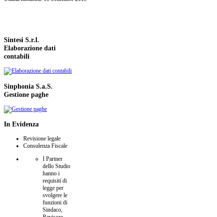
Sintesi
S.r.l.
Elaborazione dati
contabili
Sinphonia
S.a.S.
Gestione paghe
In
Evidenza
Revisione legale
Consulenza Fiscale
I Partner
dello Studio
hanno i
requisiti di
legge per
svolgere le
funzioni di
Sindaco,
Revisore