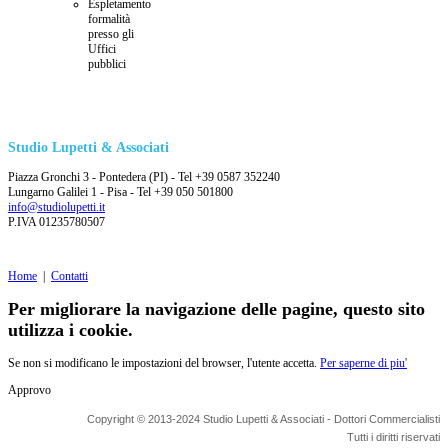
Espletamento
formalità
presso gli
Uffici
pubblici
Studio Lupetti & Associati
Piazza Gronchi 3 - Pontedera (PI) - Tel +39 0587 352240
Lungarno Galilei 1 - Pisa - Tel +39 050 501800
info@studiolupetti.it
P.IVA 01235780507
Home
|
Contatti
Per migliorare la navigazione delle pagine, questo sito
utilizza i cookie.
Se non si modificano le impostazioni del browser, l'utente accetta.
Per saperne di piu'
Approvo
Copyright © 2013-2024 Studio Lupetti & Associati - Dottori Commercialisti
Tutti i diritti riservati