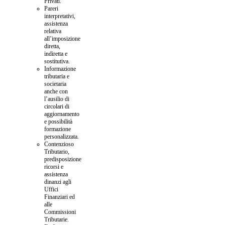
Privati.
Pareri
interpretativi,
assistenza
relativa
all’imposizione
diretta,
indiretta e
sostitutiva.
Informazione
tributaria e
societaria
anche con
l’ausilio di
circolari di
aggiornamento
e possibilità
formazione
personalizzata.
Contenzioso
Tributario,
predisposizione
ricorsi e
assistenza
dinanzi agli
Uffici
Finanziari ed
alle
Commissioni
Tributarie.