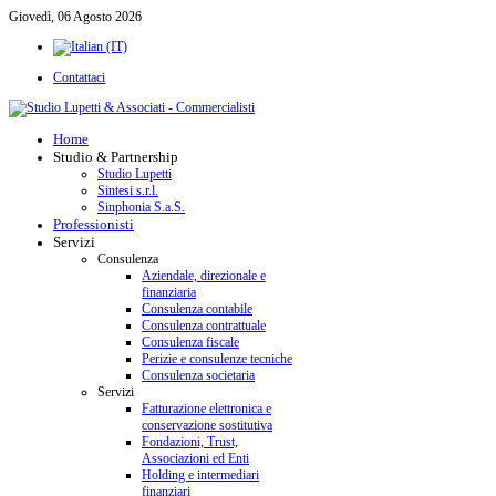
Giovedì, 06 Agosto 2026
Contattaci
Home
Studio & Partnership
Studio Lupetti
Sintesi s.r.l.
Sinphonia S.a.S.
Professionisti
Servizi
Consulenza
Aziendale, direzionale e
finanziaria
Consulenza contabile
Consulenza contrattuale
Consulenza fiscale
Perizie e consulenze tecniche
Consulenza societaria
Servizi
Fatturazione elettronica e
conservazione sostitutiva
Fondazioni, Trust,
Associazioni ed Enti
Holding e intermediari
finanziari