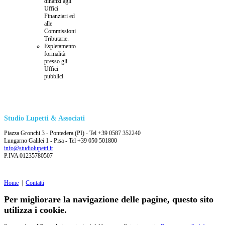
dinanzi agli
Uffici
Finanziari ed
alle
Commissioni
Tributarie.
Espletamento
formalità
presso gli
Uffici
pubblici
Studio Lupetti & Associati
Piazza Gronchi 3 - Pontedera (PI) - Tel +39 0587 352240
Lungarno Galilei 1 - Pisa - Tel +39 050 501800
info@studiolupetti.it
P.IVA 01235780507
Home
|
Contatti
Per migliorare la navigazione delle pagine, questo sito
utilizza i cookie.