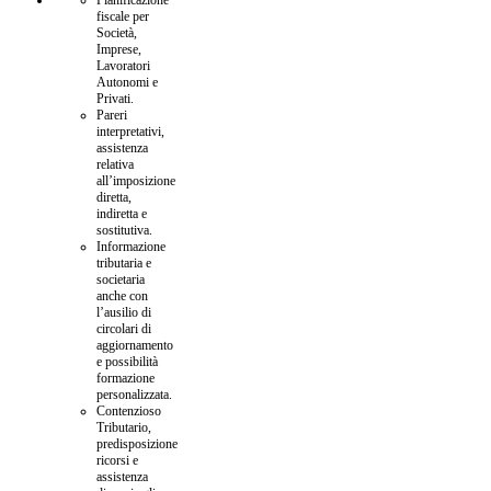
fiscale per
Società,
Imprese,
Lavoratori
Autonomi e
Privati.
Pareri
interpretativi,
assistenza
relativa
all’imposizione
diretta,
indiretta e
sostitutiva.
Informazione
tributaria e
societaria
anche con
l’ausilio di
circolari di
aggiornamento
e possibilità
formazione
personalizzata.
Contenzioso
Tributario,
predisposizione
ricorsi e
assistenza