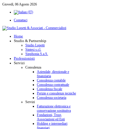
Giovedì, 06 Agosto 2026
Contattaci
Home
Studio & Partnership
Studio Lupetti
Sintesi s.r.l.
Sinphonia S.a.S.
Professionisti
Servizi
Consulenza
Aziendale, direzionale e
finanziaria
Consulenza contabile
Consulenza contrattuale
Consulenza fiscale
Perizie e consulenze tecniche
Consulenza societaria
Servizi
Fatturazione elettronica e
conservazione sostitutiva
Fondazioni, Trust,
Associazioni ed Enti
Holding e intermediari
finanziari