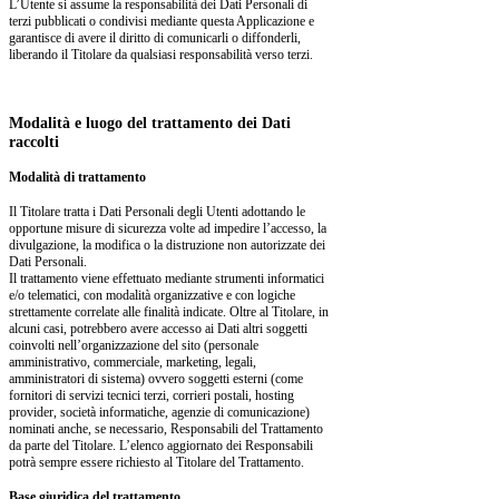
L’Utente si assume la responsabilità dei Dati Personali di
terzi pubblicati o condivisi mediante questa Applicazione e
garantisce di avere il diritto di comunicarli o diffonderli,
liberando il Titolare da qualsiasi responsabilità verso terzi.
Modalità e luogo del trattamento dei Dati
raccolti
Modalità di trattamento
Il Titolare tratta i Dati Personali degli Utenti adottando le
opportune misure di sicurezza volte ad impedire l’accesso, la
divulgazione, la modifica o la distruzione non autorizzate dei
Dati Personali.
Il trattamento viene effettuato mediante strumenti informatici
e/o telematici, con modalità organizzative e con logiche
strettamente correlate alle finalità indicate. Oltre al Titolare, in
alcuni casi, potrebbero avere accesso ai Dati altri soggetti
coinvolti nell’organizzazione del sito (personale
amministrativo, commerciale, marketing, legali,
amministratori di sistema) ovvero soggetti esterni (come
fornitori di servizi tecnici terzi, corrieri postali, hosting
provider, società informatiche, agenzie di comunicazione)
nominati anche, se necessario, Responsabili del Trattamento
da parte del Titolare. L’elenco aggiornato dei Responsabili
potrà sempre essere richiesto al Titolare del Trattamento.
Base giuridica del trattamento