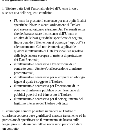
Il Titolare tratta Dati Personali relativi all’Utente in caso
sussista una delle seguenti condizioni:
l’Utente ha prestato il consenso per una o più finalità
specifiche; Nota: in alcuni ordinamenti il Titolare
può essere autorizzato a trattare Dati Personali senza
che debba sussistere il consenso dell’Utente o
un’altra delle basi giuridiche specificate di seguito,
fino a quando l’Utente non si opponga (“opt-out”) a
tale trattamento. Ciò non è tuttavia applicabile
qualora il trattamento di Dati Personali sia regolato
dalla legislazione europea in materia di protezione
dei Dati Personali;
il trattamento è necessario all'esecuzione di un
contratto con l’Utente e/o all'esecuzione di misure
precontrattuali;
il trattamento è necessario per adempiere un obbligo
legale al quale è soggetto il Titolare;
il trattamento è necessario per l'esecuzione di un
compito di interesse pubblico o per l'esercizio di
pubblici poteri di cui è investito il Titolare;
il trattamento è necessario per il perseguimento del
legittimo interesse del Titolare o di terzi.
E’ comunque sempre possibile richiedere al Titolare di
chiarire la concreta base giuridica di ciascun trattamento ed in
particolare di specificare se il trattamento sia basato sulla
legge, previsto da un contratto o necessario per concludere
un contratto.