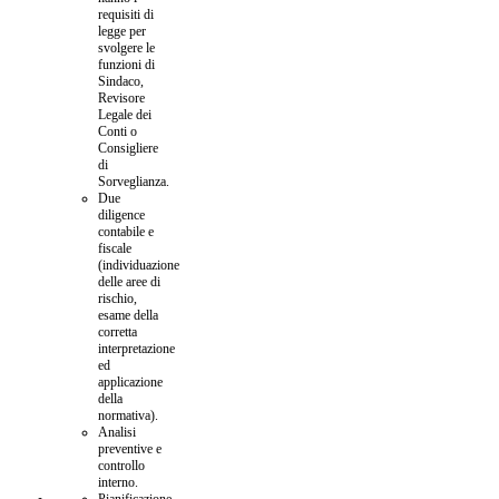
requisiti di
legge per
svolgere le
funzioni di
Sindaco,
Revisore
Legale dei
Conti o
Consigliere
di
Sorveglianza.
Due
diligence
contabile e
fiscale
(individuazione
delle aree di
rischio,
esame della
corretta
interpretazione
ed
applicazione
della
normativa).
Analisi
preventive e
controllo
interno.
Pianificazione