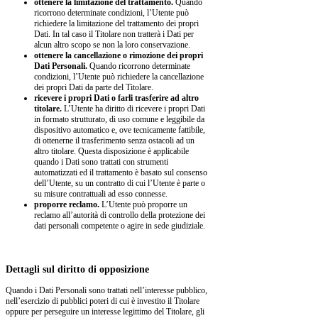
ottenere la limitazione del trattamento.
Quando
ricorrono determinate condizioni, l’Utente può
richiedere la limitazione del trattamento dei propri
Dati. In tal caso il Titolare non tratterà i Dati per
alcun altro scopo se non la loro conservazione.
ottenere la cancellazione o rimozione dei propri
Dati Personali.
Quando ricorrono determinate
condizioni, l’Utente può richiedere la cancellazione
dei propri Dati da parte del Titolare.
ricevere i propri Dati o farli trasferire ad altro
titolare.
L’Utente ha diritto di ricevere i propri Dati
in formato strutturato, di uso comune e leggibile da
dispositivo automatico e, ove tecnicamente fattibile,
di ottenerne il trasferimento senza ostacoli ad un
altro titolare. Questa disposizione è applicabile
quando i Dati sono trattati con strumenti
automatizzati ed il trattamento è basato sul consenso
dell’Utente, su un contratto di cui l’Utente è parte o
su misure contrattuali ad esso connesse.
proporre reclamo.
L’Utente può proporre un
reclamo all’autorità di controllo della protezione dei
dati personali competente o agire in sede giudiziale.
Dettagli sul diritto di opposizione
Quando i Dati Personali sono trattati nell’interesse pubblico,
nell’esercizio di pubblici poteri di cui è investito il Titolare
oppure per perseguire un interesse legittimo del Titolare, gli