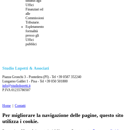
dinanzi agli
Uffici
Finanziari ed
alle
Commissioni
Tributarie.
Espletamento
formalità
presso gli
Uffici
pubblici
Studio Lupetti & Associati
Piazza Gronchi 3 - Pontedera (PI) - Tel +39 0587 352240
Lungarno Galilei 1 - Pisa - Tel +39 050 501800
info@studiolupetti.it
P.IVA 01235780507
Home
|
Contatti
Per migliorare la navigazione delle pagine, questo sito
utilizza i cookie.