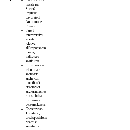
fiscale per
Società,
Imprese,
Lavoratori
Autonomi e
Privati.
Pareri
interpretativi,
assistenza
relativa
all’imposizione
diretta,
indiretta e
sostitutiva.
Informazione
tributaria e
societaria
anche con
l’ausilio di
circolari di
aggiornamento
e possibilità
formazione
personalizzata.
Contenzioso
Tributario,
predisposizione
ricorsi e
assistenza