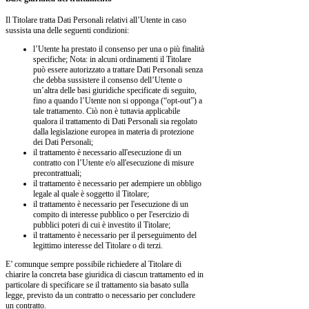
Il Titolare tratta Dati Personali relativi all’Utente in caso
sussista una delle seguenti condizioni:
l’Utente ha prestato il consenso per una o più finalità
specifiche; Nota: in alcuni ordinamenti il Titolare
può essere autorizzato a trattare Dati Personali senza
che debba sussistere il consenso dell’Utente o
un’altra delle basi giuridiche specificate di seguito,
fino a quando l’Utente non si opponga (“opt-out”) a
tale trattamento. Ciò non è tuttavia applicabile
qualora il trattamento di Dati Personali sia regolato
dalla legislazione europea in materia di protezione
dei Dati Personali;
il trattamento è necessario all'esecuzione di un
contratto con l’Utente e/o all'esecuzione di misure
precontrattuali;
il trattamento è necessario per adempiere un obbligo
legale al quale è soggetto il Titolare;
il trattamento è necessario per l'esecuzione di un
compito di interesse pubblico o per l'esercizio di
pubblici poteri di cui è investito il Titolare;
il trattamento è necessario per il perseguimento del
legittimo interesse del Titolare o di terzi.
E’ comunque sempre possibile richiedere al Titolare di
chiarire la concreta base giuridica di ciascun trattamento ed in
particolare di specificare se il trattamento sia basato sulla
legge, previsto da un contratto o necessario per concludere
un contratto.