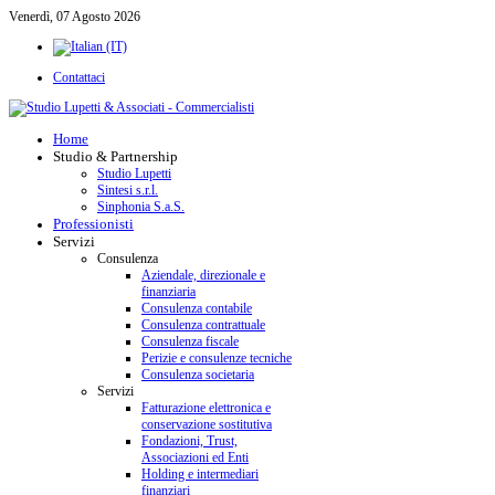
Venerdì, 07 Agosto 2026
Contattaci
Home
Studio & Partnership
Studio Lupetti
Sintesi s.r.l.
Sinphonia S.a.S.
Professionisti
Servizi
Consulenza
Aziendale, direzionale e
finanziaria
Consulenza contabile
Consulenza contrattuale
Consulenza fiscale
Perizie e consulenze tecniche
Consulenza societaria
Servizi
Fatturazione elettronica e
conservazione sostitutiva
Fondazioni, Trust,
Associazioni ed Enti
Holding e intermediari
finanziari