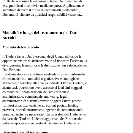
L’Utente si assume la responsabilità dei Dati Personali di
terzi pubblicati o condivisi mediante questa Applicazione e
garantisce di avere il diritto di comunicarli o diffonderli,
liberando il Titolare da qualsiasi responsabilità verso terzi.
Modalità e luogo del trattamento dei Dati
raccolti
Modalità di trattamento
Il Titolare tratta i Dati Personali degli Utenti adottando le
opportune misure di sicurezza volte ad impedire l’accesso, la
divulgazione, la modifica o la distruzione non autorizzate dei
Dati Personali.
Il trattamento viene effettuato mediante strumenti informatici
e/o telematici, con modalità organizzative e con logiche
strettamente correlate alle finalità indicate. Oltre al Titolare, in
alcuni casi, potrebbero avere accesso ai Dati altri soggetti
coinvolti nell’organizzazione del sito (personale
amministrativo, commerciale, marketing, legali,
amministratori di sistema) ovvero soggetti esterni (come
fornitori di servizi tecnici terzi, corrieri postali, hosting
provider, società informatiche, agenzie di comunicazione)
nominati anche, se necessario, Responsabili del Trattamento
da parte del Titolare. L’elenco aggiornato dei Responsabili
potrà sempre essere richiesto al Titolare del Trattamento.
Base giuridica del trattamento