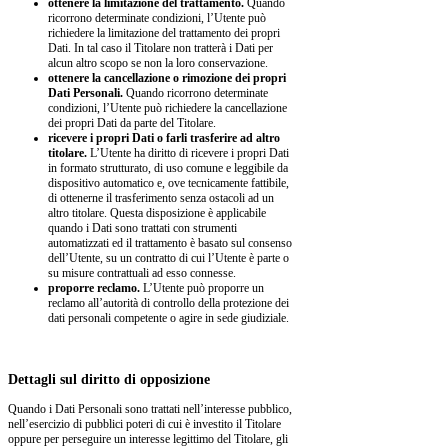
ottenere la limitazione del trattamento.
Quando
ricorrono determinate condizioni, l’Utente può
richiedere la limitazione del trattamento dei propri
Dati. In tal caso il Titolare non tratterà i Dati per
alcun altro scopo se non la loro conservazione.
ottenere la cancellazione o rimozione dei propri
Dati Personali.
Quando ricorrono determinate
condizioni, l’Utente può richiedere la cancellazione
dei propri Dati da parte del Titolare.
ricevere i propri Dati o farli trasferire ad altro
titolare.
L’Utente ha diritto di ricevere i propri Dati
in formato strutturato, di uso comune e leggibile da
dispositivo automatico e, ove tecnicamente fattibile,
di ottenerne il trasferimento senza ostacoli ad un
altro titolare. Questa disposizione è applicabile
quando i Dati sono trattati con strumenti
automatizzati ed il trattamento è basato sul consenso
dell’Utente, su un contratto di cui l’Utente è parte o
su misure contrattuali ad esso connesse.
proporre reclamo.
L’Utente può proporre un
reclamo all’autorità di controllo della protezione dei
dati personali competente o agire in sede giudiziale.
Dettagli sul diritto di opposizione
Quando i Dati Personali sono trattati nell’interesse pubblico,
nell’esercizio di pubblici poteri di cui è investito il Titolare
oppure per perseguire un interesse legittimo del Titolare, gli