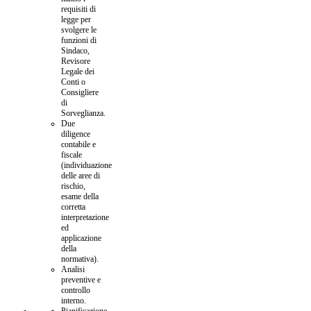
requisiti di
legge per
svolgere le
funzioni di
Sindaco,
Revisore
Legale dei
Conti o
Consigliere
di
Sorveglianza.
Due
diligence
contabile e
fiscale
(individuazione
delle aree di
rischio,
esame della
corretta
interpretazione
ed
applicazione
della
normativa).
Analisi
preventive e
controllo
interno.
Pianificazione