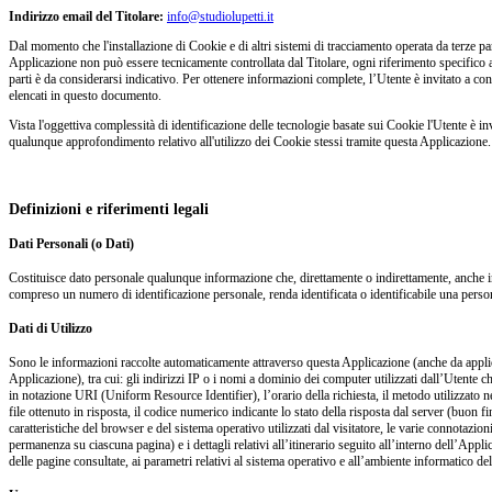
Indirizzo email del Titolare:
info@studiolupetti.it
Dal momento che l'installazione di Cookie e di altri sistemi di tracciamento operata da terze parti 
Applicazione non può essere tecnicamente controllata dal Titolare, ogni riferimento specifico a 
parti è da considerarsi indicativo. Per ottenere informazioni complete, l’Utente è invitato a cons
elencati in questo documento.
Vista l'oggettiva complessità di identificazione delle tecnologie basate sui Cookie l'Utente è inv
qualunque approfondimento relativo all'utilizzo dei Cookie stessi tramite questa Applicazione.
Definizioni e riferimenti legali
Dati Personali (o Dati)
Costituisce dato personale qualunque informazione che, direttamente o indirettamente, anche i
compreso un numero di identificazione personale, renda identificata o identificabile una person
Dati di Utilizzo
Sono le informazioni raccolte automaticamente attraverso questa Applicazione (anche da applica
Applicazione), tra cui: gli indirizzi IP o i nomi a dominio dei computer utilizzati dall’Utente c
in notazione URI (Uniform Resource Identifier), l’orario della richiesta, il metodo utilizzato nel
file ottenuto in risposta, il codice numerico indicante lo stato della risposta dal server (buon fi
caratteristiche del browser e del sistema operativo utilizzati dal visitatore, le varie connotazio
permanenza su ciascuna pagina) e i dettagli relativi all’itinerario seguito all’interno dell’Appl
delle pagine consultate, ai parametri relativi al sistema operativo e all’ambiente informatico de