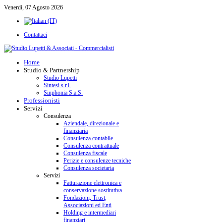
Venerdì, 07 Agosto 2026
Contattaci
Home
Studio & Partnership
Studio Lupetti
Sintesi s.r.l.
Sinphonia S.a.S.
Professionisti
Servizi
Consulenza
Aziendale, direzionale e
finanziaria
Consulenza contabile
Consulenza contrattuale
Consulenza fiscale
Perizie e consulenze tecniche
Consulenza societaria
Servizi
Fatturazione elettronica e
conservazione sostitutiva
Fondazioni, Trust,
Associazioni ed Enti
Holding e intermediari
finanziari