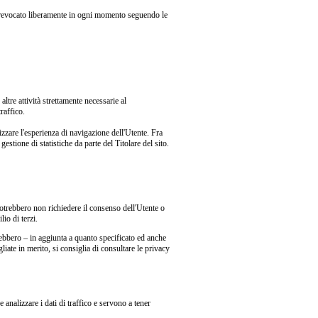
 revocato liberamente in ogni momento seguendo le
ltre attività strettamente necessarie al
raffico.
zzare l'esperienza di navigazione dell'Utente. Fra
estione di statistiche da parte del Titolare del sito.
potrebbero non richiedere il consenso dell'Utente o
io di terzi.
otrebbero – in aggiunta a quanto specificato ed anche
liate in merito, si consiglia di consultare le privacy
 analizzare i dati di traffico e servono a tener