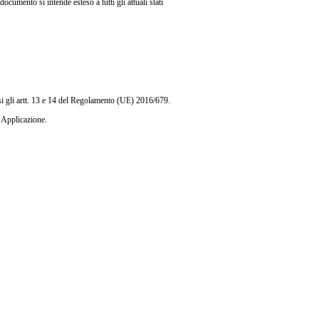
umento si intende esteso a tutti gli attuali stati
lusi gli artt. 13 e 14 del Regolamento (UE) 2016/679.
 Applicazione.