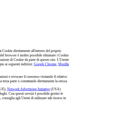
i Cookie direttamente all'interno del proprio
del browser è inoltre possibile eliminare i Cookie
llazione di Cookie da parte di questo sito. L'Utente
io ai seguenti indirizzi:
Google Chrome
,
Mozilla
azioni e revocare il consenso visitando il relativo
la terza parte o contattando direttamente la stessa.
UE),
Network Advertising Initiative
(USA)
oghi. Con questi servizi è possibile gestire le
consiglia agli Utenti di utilizzare tali risorse in