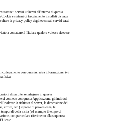
tramite i servizi utilizzati all'interno di questa
Cookie e sistemi di tracciamento installati da terze
ultare la privacy policy degli eventuali servizi terzi
itato a contattare il Titolare qualora volesse ricevere
n collegamento con qualsiasi altra informazione, ivi
a fisica.
zioni di parti terze integrate in questa
he si connette con questa Applicazione, gli indirizzi
l’inoltrare la richiesta al server, la dimensione del
ne, errore, ecc.) il paese di provenienza, le
ni temporali della visita (ad esempio il tempo di
icazione, con particolare riferimento alla sequenza
ll’Utente.