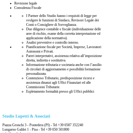
Revisione legale
Consulenza Fiscale
I Partner dello Studio hanno i requisiti di legge per
svolgere le funzioni di Sindaco, Revisore Legale dei
Conti o Consigliere di Sorveglianza.
Due diligence contabile e fiscale (individuazione delle
aree di rischio, esame della corretta interpretazione ed
applicazione della normativa).
Analisi preventive e controllo interno.
Pianificazione fiscale per Società, Imprese, Lavoratori
Autonomi e Privati.
Pareri interpretativi, assistenza relativa all’imposizione
diretta, indiretta e sostitutiva.
Informazione tributaria e societaria anche con l’ausilio
di circolari di aggiornamento e possibilità formazione
personalizzata.
Contenzioso Tributario, predisposizione ricorsi e
assistenza dinanzi agli Uffici Finanziari ed alle
Commissioni Tributarie.
Espletamento formalità presso gli Uffici pubblici
Studio Lupetti & Associati
Piazza Gronchi 3 - Pontedera (PI) - Tel +39 0587 352240
Lungarno Galilei 1 - Pisa - Tel +39 050 501800