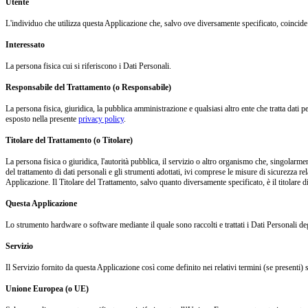
Utente
L'individuo che utilizza questa Applicazione che, salvo ove diversamente specificato, coincide 
Interessato
La persona fisica cui si riferiscono i Dati Personali.
Responsabile del Trattamento (o Responsabile)
La persona fisica, giuridica, la pubblica amministrazione e qualsiasi altro ente che tratta dati 
esposto nella presente
privacy policy
.
Titolare del Trattamento (o Titolare)
La persona fisica o giuridica, l'autorità pubblica, il servizio o altro organismo che, singolarmen
del trattamento di dati personali e gli strumenti adottati, ivi comprese le misure di sicurezza re
Applicazione. Il Titolare del Trattamento, salvo quanto diversamente specificato, è il titolare 
Questa Applicazione
Lo strumento hardware o software mediante il quale sono raccolti e trattati i Dati Personali deg
Servizio
Il Servizio fornito da questa Applicazione così come definito nei relativi termini (se presenti) 
Unione Europea (o UE)