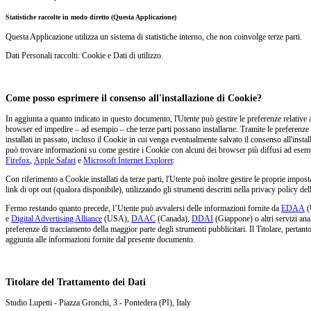
Statistiche raccolte in modo diretto (Questa Applicazione)
Questa Applicazione utilizza un sistema di statistiche interno, che non coinvolge terze parti.
Dati Personali raccolti: Cookie e Dati di utilizzo.
Come posso esprimere il consenso all'installazione di Cookie?
In aggiunta a quanto indicato in questo documento, l'Utente può gestire le preferenze relative a
browser ed impedire – ad esempio – che terze parti possano installarne. Tramite le preferenze 
installati in passato, incluso il Cookie in cui venga eventualmente salvato il consenso all'insta
può trovare informazioni su come gestire i Cookie con alcuni dei browser più diffusi ad esemp
Firefox
,
Apple Safari
e
Microsoft Internet Explorer
.
Con riferimento a Cookie installati da terze parti, l'Utente può inoltre gestire le proprie impost
link di opt out (qualora disponibile), utilizzando gli strumenti descritti nella privacy policy del
Fermo restando quanto precede, l’Utente può avvalersi delle informazioni fornite da
EDAA
(
e
Digital Advertising Alliance
(USA),
DAAC
(Canada),
DDAI
(Giappone) o altri servizi anal
preferenze di tracciamento della maggior parte degli strumenti pubblicitari. Il Titolare, pertanto, 
aggiunta alle informazioni fornite dal presente documento.
Titolare del Trattamento dei Dati
Studio Lupetti - Piazza Gronchi, 3 - Pontedera (PI), Italy