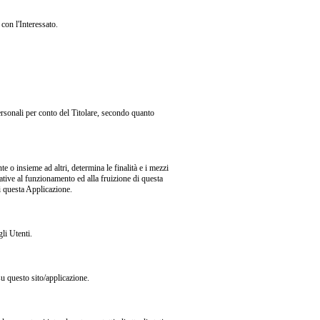
con l'Interessato.
personali per conto del Titolare, secondo quanto
te o insieme ad altri, determina le finalità e i mezzi
lative al funzionamento ed alla fruizione di questa
di questa Applicazione.
li Utenti.
su questo sito/applicazione.