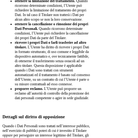
ottenere la limitazione del trattamento.
Quando
ricorrono determinate condizioni, l’Utente può
richiedere la limitazione del trattamento dei propri
Dati. In tal caso il Titolare non tratterà i Dati per
alcun altro scopo se non la loro conservazione.
ottenere la cancellazione o rimozione dei propri
Dati Personali.
Quando ricorrono determinate
condizioni, l’Utente può richiedere la cancellazione
dei propri Dati da parte del Titolare.
ricevere i propri Dati o farli trasferire ad altro
titolare.
L’Utente ha diritto di ricevere i propri Dati
in formato strutturato, di uso comune e leggibile da
dispositivo automatico e, ove tecnicamente fattibile,
di ottenerne il trasferimento senza ostacoli ad un
altro titolare. Questa disposizione è applicabile
quando i Dati sono trattati con strumenti
automatizzati ed il trattamento è basato sul consenso
dell’Utente, su un contratto di cui l’Utente è parte o
su misure contrattuali ad esso connesse.
proporre reclamo.
L’Utente può proporre un
reclamo all’autorità di controllo della protezione dei
dati personali competente o agire in sede giudiziale.
Dettagli sul diritto di opposizione
Quando i Dati Personali sono trattati nell’interesse pubblico,
nell’esercizio di pubblici poteri di cui è investito il Titolare
oppure per perseguire un interesse legittimo del Titolare, gli