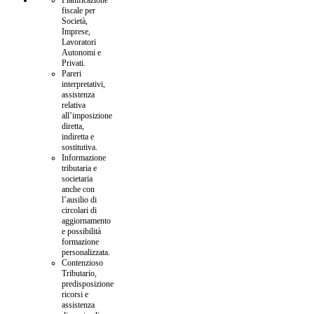
fiscale per
Società,
Imprese,
Lavoratori
Autonomi e
Privati.
Pareri
interpretativi,
assistenza
relativa
all’imposizione
diretta,
indiretta e
sostitutiva.
Informazione
tributaria e
societaria
anche con
l’ausilio di
circolari di
aggiornamento
e possibilità
formazione
personalizzata.
Contenzioso
Tributario,
predisposizione
ricorsi e
assistenza