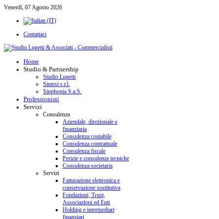
Venerdì, 07 Agosto 2026
Contattaci
Home
Studio & Partnership
Studio Lupetti
Sintesi s.r.l.
Sinphonia S.a.S.
Professionisti
Servizi
Consulenza
Aziendale, direzionale e
finanziaria
Consulenza contabile
Consulenza contrattuale
Consulenza fiscale
Perizie e consulenze tecniche
Consulenza societaria
Servizi
Fatturazione elettronica e
conservazione sostitutiva
Fondazioni, Trust,
Associazioni ed Enti
Holding e intermediari
finanziari