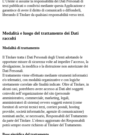
L’Utente si assume la responsabilità dei Dati Personali di
terzi pubblicati o condivisi mediante questa Applicazione e
garantisce di avere il diritto di comunicarli o diffonderli,
liberando il Titolare da qualsiasi responsabilità verso terzi.
Modalità e luogo del trattamento dei Dati
raccolti
Modalità di trattamento
Il Titolare tratta i Dati Personali degli Utenti adottando le
opportune misure di sicurezza volte ad impedire l’accesso, la
divulgazione, la modifica o la distruzione non autorizzate dei
Dati Personali.
Il trattamento viene effettuato mediante strumenti informatici
e/o telematici, con modalità organizzative e con logiche
strettamente correlate alle finalità indicate. Oltre al Titolare, in
alcuni casi, potrebbero avere accesso ai Dati altri soggetti
coinvolti nell’organizzazione del sito (personale
amministrativo, commerciale, marketing, legali,
amministratori di sistema) ovvero soggetti esterni (come
fornitori di servizi tecnici terzi, corrieri postali, hosting
provider, società informatiche, agenzie di comunicazione)
nominati anche, se necessario, Responsabili del Trattamento
da parte del Titolare. L’elenco aggiornato dei Responsabili
potrà sempre essere richiesto al Titolare del Trattamento.
Base giuridica del trattamento