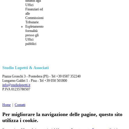
dinanzi agli
Uffici
Finanziari ed
alle
Commissioni
Tributarie.
Espletamento
formalità
presso gli
Uffici
pubblici
Studio Lupetti & Associati
Piazza Gronchi 3 - Pontedera (PI) - Tel +39 0587 352240
Lungarno Galilei 1 - Pisa - Tel +39 050 501800
info@studiolupetti.it
P.IVA 01235780507
Home
|
Contatti
Per migliorare la navigazione delle pagine, questo sito
utilizza i cookie.