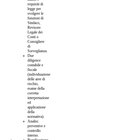
requisiti di
legge per
svolgere le
funzioni di
Sindaco,
Revisore
Legale dei
Conti o
Consigliere
di
Sorveglianza.
Due
diligence
contabile e
fiscale
(individuazione
delle aree di
rischio,
esame della
corretta
interpretazione
ed
applicazione
della
normativa).
Analisi
preventive e
controllo
interno.
Pianificazione