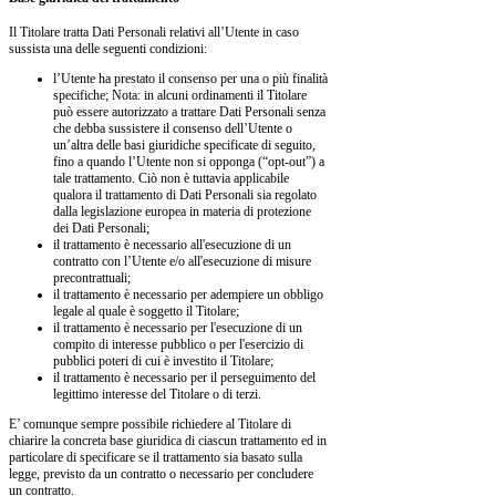
Il Titolare tratta Dati Personali relativi all’Utente in caso
sussista una delle seguenti condizioni:
l’Utente ha prestato il consenso per una o più finalità
specifiche; Nota: in alcuni ordinamenti il Titolare
può essere autorizzato a trattare Dati Personali senza
che debba sussistere il consenso dell’Utente o
un’altra delle basi giuridiche specificate di seguito,
fino a quando l’Utente non si opponga (“opt-out”) a
tale trattamento. Ciò non è tuttavia applicabile
qualora il trattamento di Dati Personali sia regolato
dalla legislazione europea in materia di protezione
dei Dati Personali;
il trattamento è necessario all'esecuzione di un
contratto con l’Utente e/o all'esecuzione di misure
precontrattuali;
il trattamento è necessario per adempiere un obbligo
legale al quale è soggetto il Titolare;
il trattamento è necessario per l'esecuzione di un
compito di interesse pubblico o per l'esercizio di
pubblici poteri di cui è investito il Titolare;
il trattamento è necessario per il perseguimento del
legittimo interesse del Titolare o di terzi.
E’ comunque sempre possibile richiedere al Titolare di
chiarire la concreta base giuridica di ciascun trattamento ed in
particolare di specificare se il trattamento sia basato sulla
legge, previsto da un contratto o necessario per concludere
un contratto.