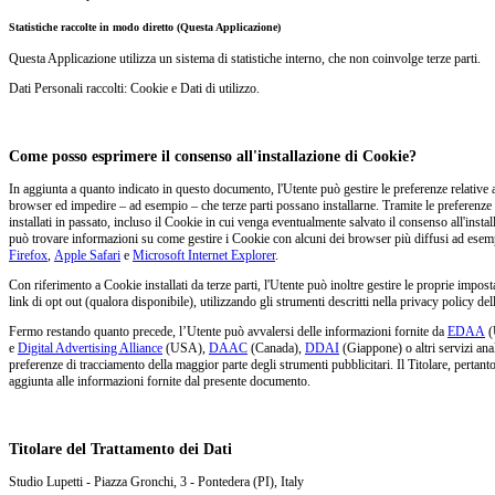
Statistiche raccolte in modo diretto (Questa Applicazione)
Questa Applicazione utilizza un sistema di statistiche interno, che non coinvolge terze parti.
Dati Personali raccolti: Cookie e Dati di utilizzo.
Come posso esprimere il consenso all'installazione di Cookie?
In aggiunta a quanto indicato in questo documento, l'Utente può gestire le preferenze relative a
browser ed impedire – ad esempio – che terze parti possano installarne. Tramite le preferenze 
installati in passato, incluso il Cookie in cui venga eventualmente salvato il consenso all'insta
può trovare informazioni su come gestire i Cookie con alcuni dei browser più diffusi ad esemp
Firefox
,
Apple Safari
e
Microsoft Internet Explorer
.
Con riferimento a Cookie installati da terze parti, l'Utente può inoltre gestire le proprie impost
link di opt out (qualora disponibile), utilizzando gli strumenti descritti nella privacy policy del
Fermo restando quanto precede, l’Utente può avvalersi delle informazioni fornite da
EDAA
(
e
Digital Advertising Alliance
(USA),
DAAC
(Canada),
DDAI
(Giappone) o altri servizi anal
preferenze di tracciamento della maggior parte degli strumenti pubblicitari. Il Titolare, pertanto, 
aggiunta alle informazioni fornite dal presente documento.
Titolare del Trattamento dei Dati
Studio Lupetti - Piazza Gronchi, 3 - Pontedera (PI), Italy