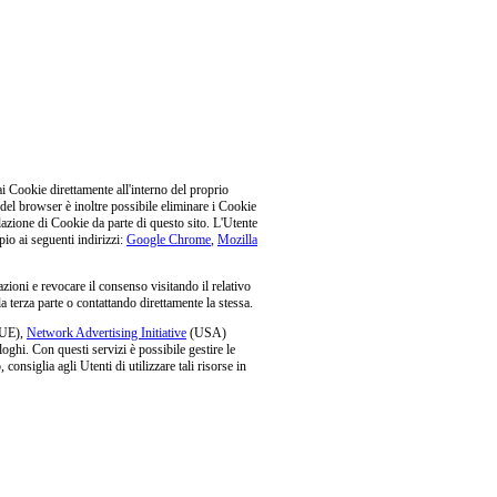
i Cookie direttamente all'interno del proprio
del browser è inoltre possibile eliminare i Cookie
llazione di Cookie da parte di questo sito. L'Utente
io ai seguenti indirizzi:
Google Chrome
,
Mozilla
azioni e revocare il consenso visitando il relativo
la terza parte o contattando direttamente la stessa.
UE),
Network Advertising Initiative
(USA)
oghi. Con questi servizi è possibile gestire le
consiglia agli Utenti di utilizzare tali risorse in