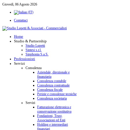
Giovedì, 06 Agosto 2026
Contattaci
Home
Studio & Partnership
Studio Lupetti
Sintesi s.r.l.
Sinphonia S.a.S.
Professionisti
Servizi
Consulenza
Aziendale, direzionale e
finanziaria
Consulenza contabile
Consulenza contrattuale
Consulenza fiscale
Perizie e consulenze tecniche
Consulenza societaria
Servizi
Fatturazione elettronica e
conservazione sostitutiva
Fondazioni, Trust,
Associazioni ed Enti
Holding e intermediari
finanziari