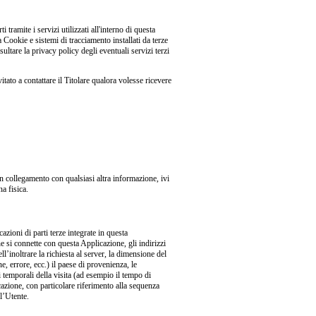
tramite i servizi utilizzati all'interno di questa
Cookie e sistemi di tracciamento installati da terze
ultare la privacy policy degli eventuali servizi terzi
itato a contattare il Titolare qualora volesse ricevere
n collegamento con qualsiasi altra informazione, ivi
a fisica.
zioni di parti terze integrate in questa
he si connette con questa Applicazione, gli indirizzi
l’inoltrare la richiesta al server, la dimensione del
ne, errore, ecc.) il paese di provenienza, le
ni temporali della visita (ad esempio il tempo di
icazione, con particolare riferimento alla sequenza
ll’Utente.