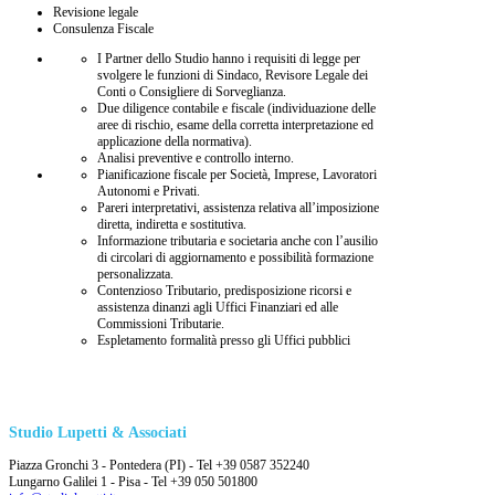
Revisione legale
Consulenza Fiscale
I Partner dello Studio hanno i requisiti di legge per
svolgere le funzioni di Sindaco, Revisore Legale dei
Conti o Consigliere di Sorveglianza.
Due diligence contabile e fiscale (individuazione delle
aree di rischio, esame della corretta interpretazione ed
applicazione della normativa).
Analisi preventive e controllo interno.
Pianificazione fiscale per Società, Imprese, Lavoratori
Autonomi e Privati.
Pareri interpretativi, assistenza relativa all’imposizione
diretta, indiretta e sostitutiva.
Informazione tributaria e societaria anche con l’ausilio
di circolari di aggiornamento e possibilità formazione
personalizzata.
Contenzioso Tributario, predisposizione ricorsi e
assistenza dinanzi agli Uffici Finanziari ed alle
Commissioni Tributarie.
Espletamento formalità presso gli Uffici pubblici
Studio Lupetti & Associati
Piazza Gronchi 3 - Pontedera (PI) - Tel +39 0587 352240
Lungarno Galilei 1 - Pisa - Tel +39 050 501800