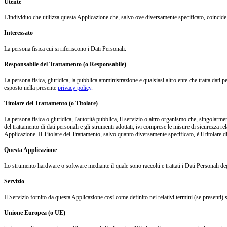
Utente
L'individuo che utilizza questa Applicazione che, salvo ove diversamente specificato, coincide 
Interessato
La persona fisica cui si riferiscono i Dati Personali.
Responsabile del Trattamento (o Responsabile)
La persona fisica, giuridica, la pubblica amministrazione e qualsiasi altro ente che tratta dati 
esposto nella presente
privacy policy
.
Titolare del Trattamento (o Titolare)
La persona fisica o giuridica, l'autorità pubblica, il servizio o altro organismo che, singolarmen
del trattamento di dati personali e gli strumenti adottati, ivi comprese le misure di sicurezza re
Applicazione. Il Titolare del Trattamento, salvo quanto diversamente specificato, è il titolare 
Questa Applicazione
Lo strumento hardware o software mediante il quale sono raccolti e trattati i Dati Personali deg
Servizio
Il Servizio fornito da questa Applicazione così come definito nei relativi termini (se presenti) 
Unione Europea (o UE)