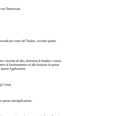
con l'Interessato.
personali per conto del Titolare, secondo quanto
te o insieme ad altri, determina le finalità e i mezzi
lative al funzionamento ed alla fruizione di questa
di questa Applicazione.
li Utenti.
su questo sito/applicazione.