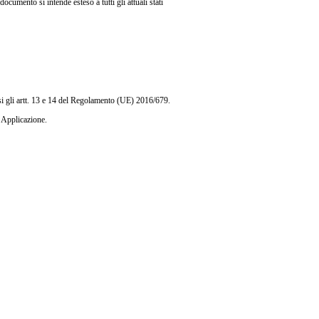
umento si intende esteso a tutti gli attuali stati
lusi gli artt. 13 e 14 del Regolamento (UE) 2016/679.
 Applicazione.