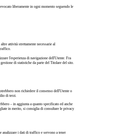
 revocato liberamente in ogni momento seguendo le
ltre attività strettamente necessarie al
raffico.
zzare l'esperienza di navigazione dell'Utente. Fra
estione di statistiche da parte del Titolare del sito.
potrebbero non richiedere il consenso dell'Utente o
io di terzi.
otrebbero – in aggiunta a quanto specificato ed anche
liate in merito, si consiglia di consultare le privacy
 analizzare i dati di traffico e servono a tener