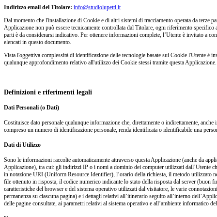
Indirizzo email del Titolare:
info@studiolupetti.it
Dal momento che l'installazione di Cookie e di altri sistemi di tracciamento operata da terze parti 
Applicazione non può essere tecnicamente controllata dal Titolare, ogni riferimento specifico a 
parti è da considerarsi indicativo. Per ottenere informazioni complete, l’Utente è invitato a cons
elencati in questo documento.
Vista l'oggettiva complessità di identificazione delle tecnologie basate sui Cookie l'Utente è inv
qualunque approfondimento relativo all'utilizzo dei Cookie stessi tramite questa Applicazione.
Definizioni e riferimenti legali
Dati Personali (o Dati)
Costituisce dato personale qualunque informazione che, direttamente o indirettamente, anche i
compreso un numero di identificazione personale, renda identificata o identificabile una person
Dati di Utilizzo
Sono le informazioni raccolte automaticamente attraverso questa Applicazione (anche da applica
Applicazione), tra cui: gli indirizzi IP o i nomi a dominio dei computer utilizzati dall’Utente c
in notazione URI (Uniform Resource Identifier), l’orario della richiesta, il metodo utilizzato nel
file ottenuto in risposta, il codice numerico indicante lo stato della risposta dal server (buon fi
caratteristiche del browser e del sistema operativo utilizzati dal visitatore, le varie connotazio
permanenza su ciascuna pagina) e i dettagli relativi all’itinerario seguito all’interno dell’Appl
delle pagine consultate, ai parametri relativi al sistema operativo e all’ambiente informatico de